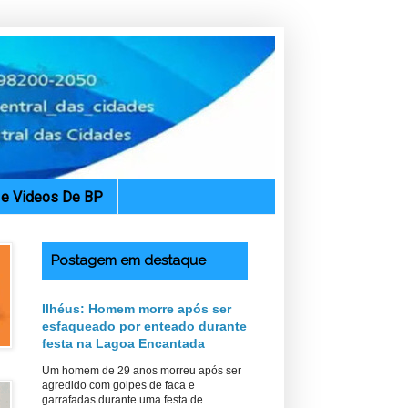
. e Videos De BP
Postagem em destaque
Ilhéus: Homem morre após ser
esfaqueado por enteado durante
festa na Lagoa Encantada
Um homem de 29 anos morreu após ser
agredido com golpes de faca e
garrafadas durante uma festa de