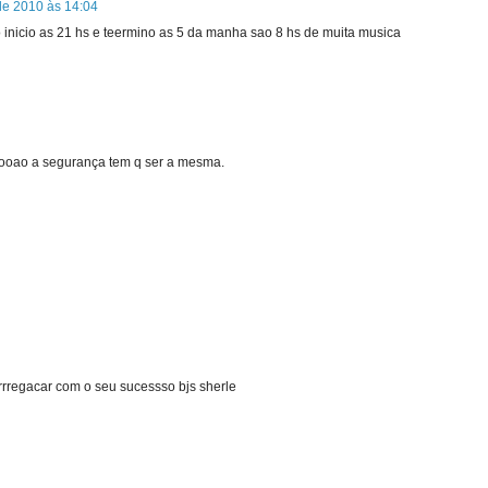
de 2010 às 14:04
 inicio as 21 hs e teermino as 5 da manha sao 8 hs de muita musica
saooao a segurança tem q ser a mesma.
rrregacar com o seu sucessso bjs sherle