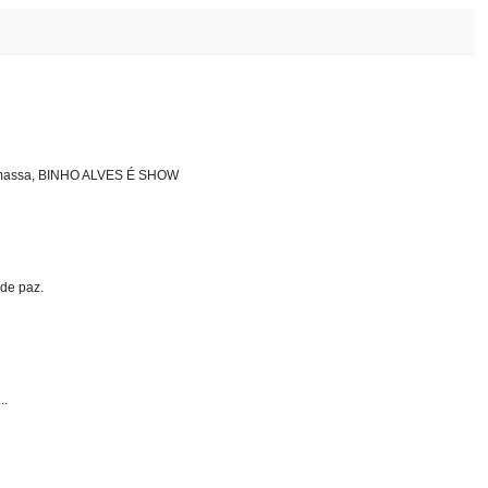
er massa, BINHO ALVES É SHOW
 de paz.
..