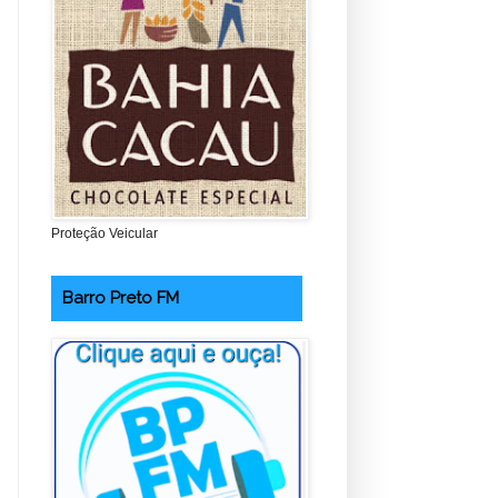
Proteção Veicular
Barro Preto FM