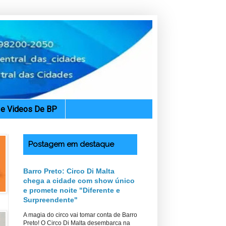
. e Videos De BP
Postagem em destaque
Barro Preto: Circo Di Malta
chega a cidade com show único
e promete noite "Diferente e
Surpreendente"
A magia do circo vai tomar conta de Barro
Preto! O Circo Di Malta desembarca na