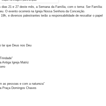
os dias 21 e 27 deste mês, a Semana da Família, com o tema: Ser Família:
deu. O evento ocorrerá na Igreja Nossa Senhora da Conceição.
 19h, e diversos palestrantes terão a responsabilidade de ressaltar o papel
o lar que Deus nos Deu
Trindade”
 Antiga Igreja Matriz
orro
om as pessoas e com a natureza”
da Praça Domingos Chaves