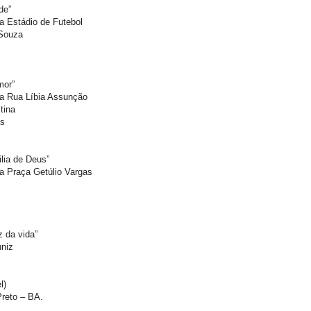
de”
a Estádio de Futebol
 Souza
mor”
a Rua Líbia Assunção
tina
as
ilia de Deus”
a Praça Getúlio Vargas
z da vida”
uniz
l)
Preto – BA.