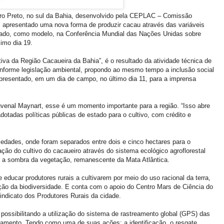
arro Preto, no sul da Bahia, desenvolvido pela CEPLAC – Comissão
 apresentado uma nova forma de produzir cacau através das variáveis
ntado, como modelo, na Conferência Mundial das Nações Unidas sobre
imo dia 19.
utiva da Região Cacaueira da Bahia”, é o resultado da atividade técnica de
nforme legislação ambiental, propondo ao mesmo tempo a inclusão social
 apresentado, em um dia de campo, no último dia 11, para a imprensa
uvenal Maynart, esse é um momento importante para a região. “Isso abre
otadas políticas públicas de estado para o cultivo, com crédito e
riedades, onde foram separados entre dois e cinco hectares para o
zação do cultivo do cacaueiro através do sistema ecológico agroflorestal
b a sombra da vegetação, remanescente da Mata Atlântica.
educar produtores rurais a cultivarem por meio do uso racional da terra,
ção da biodiversidade. E conta com o apoio do Centro Mars de Ciência do
indicato dos Produtores Rurais da cidade.
 possibilitando a utilização do sistema de rastreamento global (GPS) das
amento. Tendo como uma de suas ações: a identificação, o resgate,