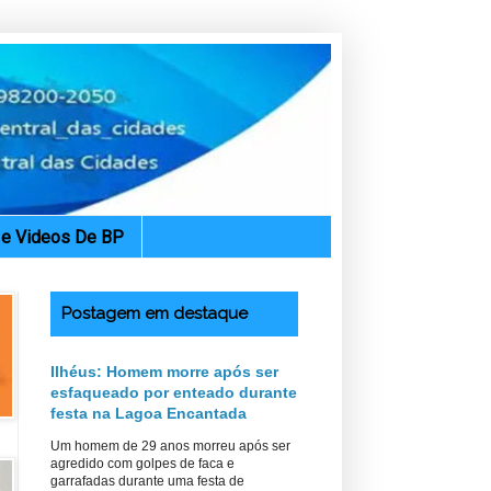
. e Videos De BP
Postagem em destaque
Ilhéus: Homem morre após ser
esfaqueado por enteado durante
festa na Lagoa Encantada
Um homem de 29 anos morreu após ser
agredido com golpes de faca e
garrafadas durante uma festa de