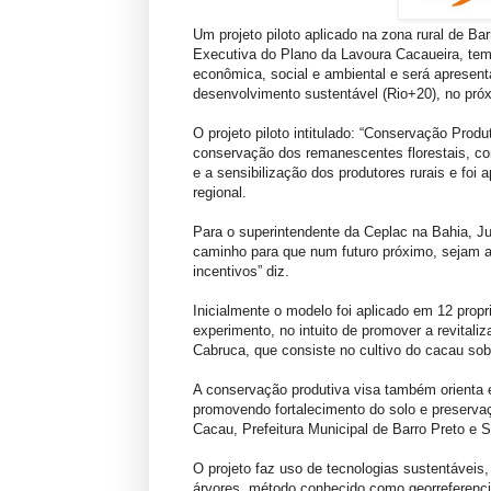
Um projeto piloto aplicado na zona rural de B
Executiva do Plano da Lavoura Cacaueira, tem
econômica, social e ambiental e será aprese
desenvolvimento sustentável (Rio+20), no próx
O projeto piloto intitulado: “Conservação Prod
conservação dos remanescentes florestais, co
e a sensibilização dos produtores rurais e foi
regional.
Para o superintendente da Ceplac na Bahia, J
caminho para que num futuro próximo, sejam ad
incentivos” diz.
Inicialmente o modelo foi aplicado em 12 prop
experimento, no intuito de promover a revitali
Cabruca, que consiste no cultivo do cacau so
A conservação produtiva visa também orienta e 
promovendo fortalecimento do solo e preserva
Cacau, Prefeitura Municipal de Barro Preto e S
O projeto faz uso de tecnologias sustentáveis,
árvores, método conhecido como georreferenci