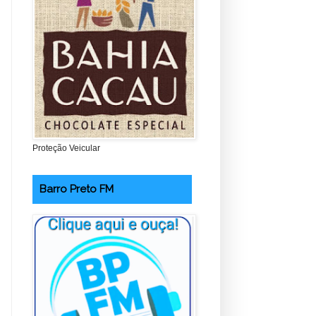
Proteção Veicular
Barro Preto FM