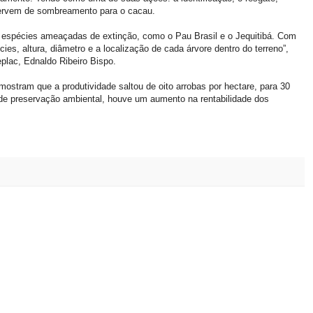
servem de sombreamento para o cacau.
de espécies ameaçadas de extinção, como o Pau Brasil e o Jequitibá. Com
es, altura, diâmetro e a localização de cada árvore dentro do terreno”,
plac, Ednaldo Ribeiro Bispo.
ostram que a produtividade saltou de oito arrobas por hectare, para 30
 de preservação ambiental, houve um aumento na rentabilidade dos