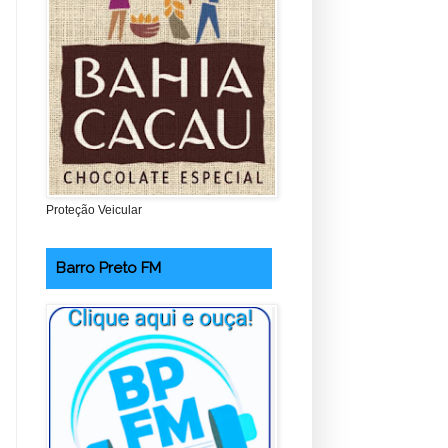
Proteção Veicular
Barro Preto FM