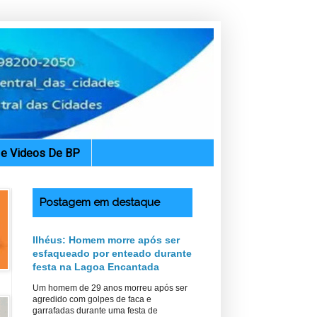
. e Videos De BP
Postagem em destaque
Ilhéus: Homem morre após ser
esfaqueado por enteado durante
festa na Lagoa Encantada
Um homem de 29 anos morreu após ser
agredido com golpes de faca e
garrafadas durante uma festa de