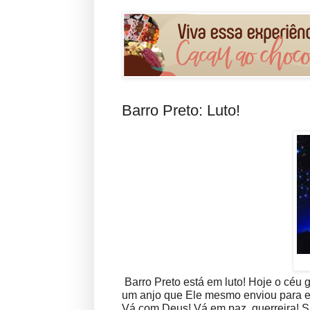
Barro Preto: Luto!
Barro Preto está em luto! Hoje o céu
um anjo que Ele mesmo enviou para e
Vá com Deus! Vá em paz, guerreira!
S