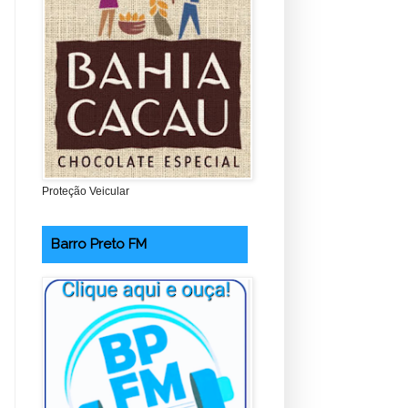
Proteção Veicular
Barro Preto FM