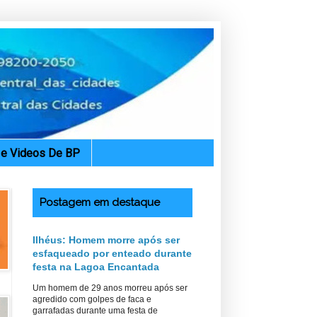
. e Videos De BP
Postagem em destaque
Ilhéus: Homem morre após ser
esfaqueado por enteado durante
festa na Lagoa Encantada
Um homem de 29 anos morreu após ser
agredido com golpes de faca e
garrafadas durante uma festa de