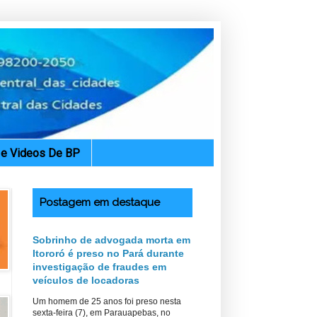
. e Videos De BP
Postagem em destaque
Sobrinho de advogada morta em
Itororó é preso no Pará durante
investigação de fraudes em
veículos de locadoras
Um homem de 25 anos foi preso nesta
sexta-feira (7), em Parauapebas, no