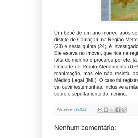
Um bebê de um ano morreu após se af
distrito de Camaçari, na Região Metro
(23) e nesta quinta (24), é investigad
Ele estava no imóvel, que rica na r
falta do menino e procurou por ele, j
Unidade de Pronto Atendimento (UPA
reanimação, mas ele não resistiu aos
Médico Legal (IML). O caso foi registr
vai ouvir testemunhas, inclusive a mã
sobre o sepultamento do menino.
Postado em
25.3.22
Nenhum comentário: