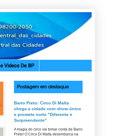
. e Videos De BP
Postagem em destaque
Barro Preto: Circo Di Malta
chega a cidade com show único
e promete noite "Diferente e
Surpreendente"
A magia do circo vai tomar conta de Barro
Preto! O Circo Di Malta desembarca na