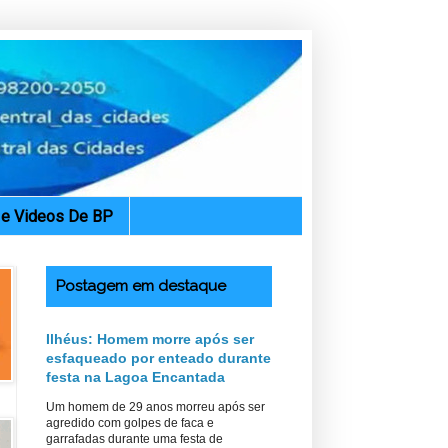
. e Videos De BP
Postagem em destaque
Ilhéus: Homem morre após ser
esfaqueado por enteado durante
festa na Lagoa Encantada
Um homem de 29 anos morreu após ser
agredido com golpes de faca e
garrafadas durante uma festa de