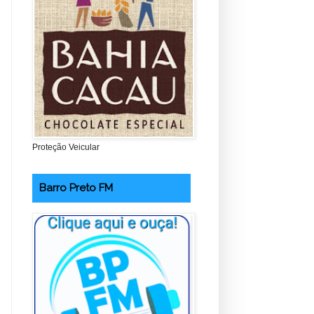
Proteção Veicular
Barro Preto FM