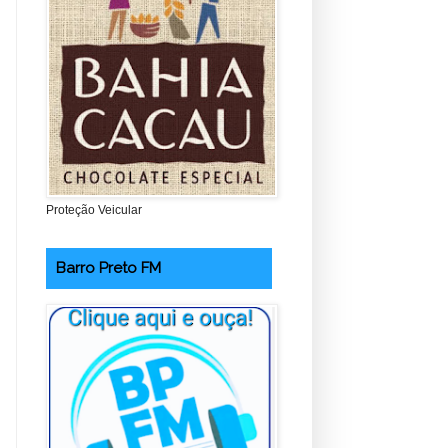
Proteção Veicular
Barro Preto FM