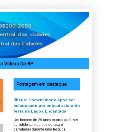
. e Videos De BP
Postagem em destaque
Ilhéus: Homem morre após ser
esfaqueado por enteado durante
festa na Lagoa Encantada
Um homem de 29 anos morreu após ser
agredido com golpes de faca e
garrafadas durante uma festa de