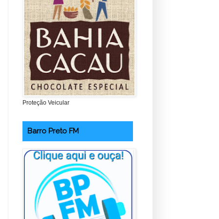
Proteção Veicular
Barro Preto FM