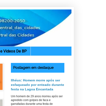
. e Videos De BP
Postagem em destaque
Ilhéus: Homem morre após ser
esfaqueado por enteado durante
festa na Lagoa Encantada
Um homem de 29 anos morreu após ser
agredido com golpes de faca e
garrafadas durante uma festa de