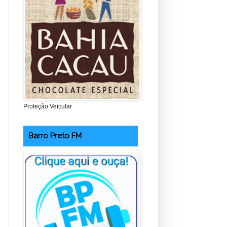
Proteção Veicular
Barro Preto FM