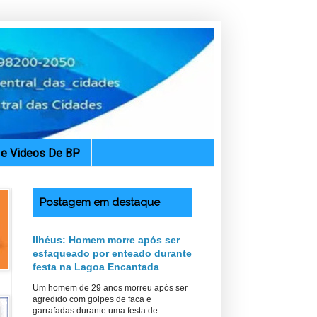
. e Videos De BP
Postagem em destaque
Ilhéus: Homem morre após ser
esfaqueado por enteado durante
festa na Lagoa Encantada
Um homem de 29 anos morreu após ser
agredido com golpes de faca e
garrafadas durante uma festa de