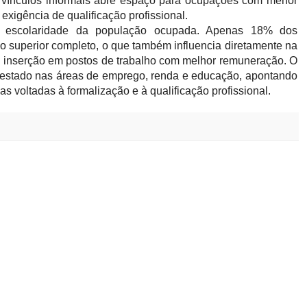
 vínculos informais abre espaço para ocupações com menor
 exigência de qualificação profissional.
de escolaridade da população ocupada. Apenas 18% dos
 superior completo, o que também influencia diretamente na
e inserção em postos de trabalho com melhor remuneração. O
do estado nas áreas de emprego, renda e educação, apontando
as voltadas à formalização e à qualificação profissional.