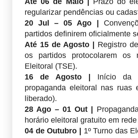
Até 06 de Maio |
Prazo do eleit
regularizar pendências ou cadast
20 Jul – 05 Ago |
Convençõe
partidos definirem oficialmente 
Até 15 de Agosto |
Registro de
os partidos protocolarem os 
Eleitoral (TSE).
16 de Agosto |
Início da
propaganda eleitoral nas ruas 
liberado).
28 Ago – 01 Out |
Propaganda
horário eleitoral gratuito em rede
04 de Outubro |
1º Turno das El