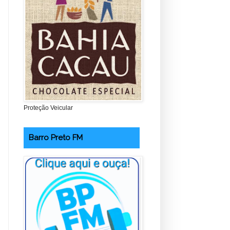
Proteção Veicular
Barro Preto FM