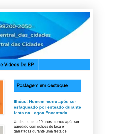
. e Videos De BP
Postagem em destaque
Ilhéus: Homem morre após ser
esfaqueado por enteado durante
festa na Lagoa Encantada
Um homem de 29 anos morreu após ser
agredido com golpes de faca e
garrafadas durante uma festa de