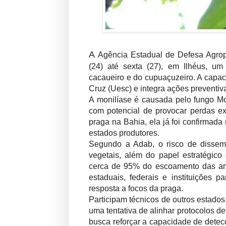
A
Agência Estadual de Defesa Agrope
(24) até sexta (27), em Ilhéus, um
cacaueiro e do cupuaçuzeiro. A capa
Cruz (Uesc) e integra ações preventiva
A monilíase é causada pelo fungo Mon
com potencial de provocar perdas ex
praga na Bahia, ela já foi confirmada
estados produtores.
Segundo a Adab, o risco de dissemi
vegetais, além do papel estratégico
cerca de 95% do escoamento das amê
estaduais, federais e instituições p
resposta a focos da praga.
Participam técnicos de outros estado
uma tentativa de alinhar protocolos de
busca reforçar a capacidade de detec