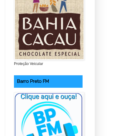
Proteção Veicular
Barro Preto FM