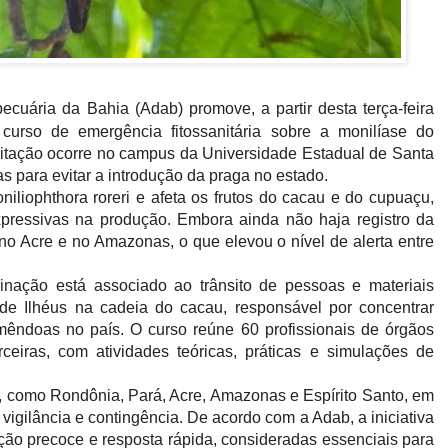
cuária da Bahia (Adab) promove, a partir desta terça-feira
 curso de emergência fitossanitária sobre a monilíase do
citação ocorre no campus da Universidade Estadual de Santa
s para evitar a introdução da praga no estado.
iliophthora roreri e afeta os frutos do cacau e do cupuaçu,
pressivas na produção. Embora ainda não haja registro da
 no Acre e no Amazonas, o que elevou o nível de alerta entre
nação está associado ao trânsito de pessoas e materiais
 de Ilhéus na cadeia do cacau, responsável por concentrar
ndoas no país. O curso reúne 60 profissionais de órgãos
arceiras, com atividades teóricas, práticas e simulações de
s, como Rondônia, Pará, Acre, Amazonas e Espírito Santo, em
 vigilância e contingência. De acordo com a Adab, a iniciativa
ção precoce e resposta rápida, consideradas essenciais para