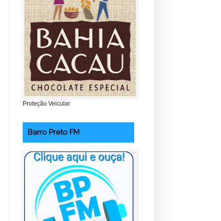
Proteção Veicular
Barro Preto FM