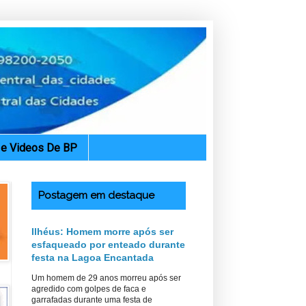
. e Videos De BP
Postagem em destaque
Ilhéus: Homem morre após ser
esfaqueado por enteado durante
festa na Lagoa Encantada
Um homem de 29 anos morreu após ser
agredido com golpes de faca e
garrafadas durante uma festa de