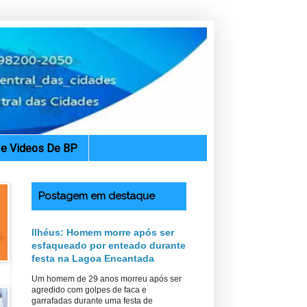
. e Videos De BP
Postagem em destaque
Ilhéus: Homem morre após ser
esfaqueado por enteado durante
festa na Lagoa Encantada
Um homem de 29 anos morreu após ser
agredido com golpes de faca e
garrafadas durante uma festa de