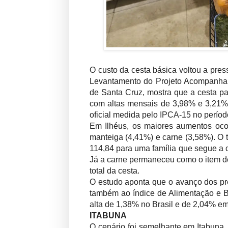
O custo da cesta básica voltou a pres
Levantamento do Projeto Acompanham
de Santa Cruz, mostra que a cesta p
com altas mensais de 3,98% e 3,21%,
oficial medida pelo IPCA-15 no períod
Em Ilhéus, os maiores aumentos ocor
manteiga (4,41%) e carne (3,58%). O
114,84 para uma família que segue a 
Já a carne permaneceu como o item d
total da cesta.
O estudo aponta que o avanço dos pre
também ao índice de Alimentação e B
alta de 1,38% no Brasil e de 2,04% e
ITABUNA
O cenário foi semelhante em Itabuna.