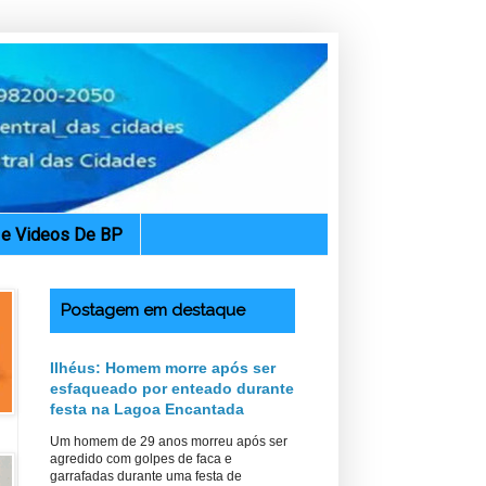
. e Videos De BP
Postagem em destaque
Ilhéus: Homem morre após ser
esfaqueado por enteado durante
festa na Lagoa Encantada
Um homem de 29 anos morreu após ser
agredido com golpes de faca e
garrafadas durante uma festa de