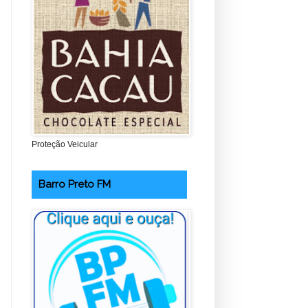
Proteção Veicular
Barro Preto FM