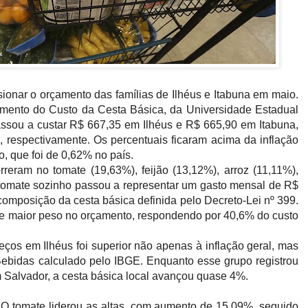
sionar o orçamento das famílias de Ilhéus e Itabuna em maio.
ento do Custo da Cesta Básica, da Universidade Estadual
assou a custar R$ 667,35 em Ilhéus e R$ 665,90 em Itabuna,
 respectivamente. Os percentuais ficaram acima da inflação
o, que foi de 0,62% no país.
reram no tomate (19,63%), feijão (13,12%), arroz (11,11%),
 tomate sozinho passou a representar um gasto mensal de R$
composição da cesta básica definida pelo Decreto-Lei nº 399.
e maior peso no orçamento, respondendo por 40,6% do custo
ços em Ilhéus foi superior não apenas à inflação geral, mas
ebidas calculado pelo IBGE. Enquanto esse grupo registrou
m Salvador, a cesta básica local avançou quase 4%.
 O tomate liderou as altas, com aumento de 15,09%, seguido