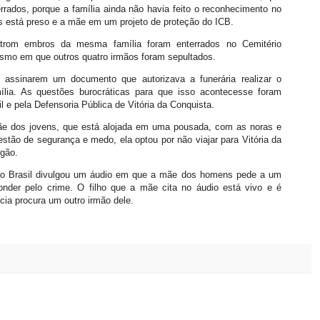
rrados, porque a família ainda não havia feito o reconhecimento no
les está preso e a mãe em um projeto de proteção do ICB.
atrom embros da mesma família foram enterrados no Cemitério
esmo em que outros quatro irmãos foram sepultados.
s assinarem um documento que autorizava a funerária realizar o
lia. As questões burocráticas para que isso acontecesse foram
il e pela Defensoria Pública de Vitória da Conquista.
ãe dos jovens, que está alojada em uma pousada, com as noras e
estão de segurança e medo, ela optou por não viajar para Vitória da
rgão.
no do Brasil divulgou um áudio em que a mãe dos homens pede a um
onder pelo crime. O filho que a mãe cita no áudio está vivo e é
ícia procura um outro irmão dele.