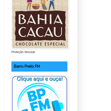
Proteção Veicular
Barro Preto FM