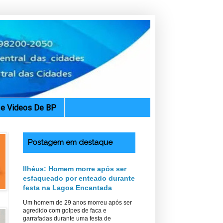
. e Videos De BP
Postagem em destaque
Ilhéus: Homem morre após ser
esfaqueado por enteado durante
festa na Lagoa Encantada
Um homem de 29 anos morreu após ser
agredido com golpes de faca e
garrafadas durante uma festa de