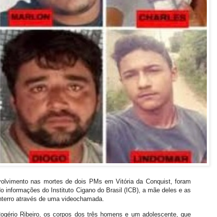
olvimento nas mortes de dois PMs em Vitória da Conquist, foram
do informações do Instituto Cigano do Brasil (ICB), a mãe deles e as
nterro através de uma videochamada.
ogério Ribeiro, os corpos dos três homens e um adolescente, que