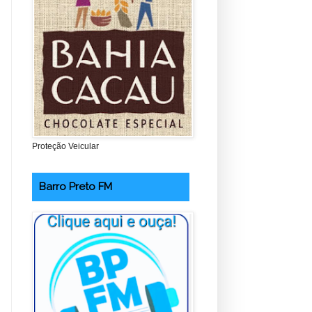
Proteção Veicular
Barro Preto FM