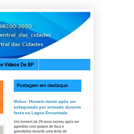
. e Videos De BP
Postagem em destaque
Ilhéus: Homem morre após ser
esfaqueado por enteado durante
festa na Lagoa Encantada
Um homem de 29 anos morreu após ser
agredido com golpes de faca e
garrafadas durante uma festa de