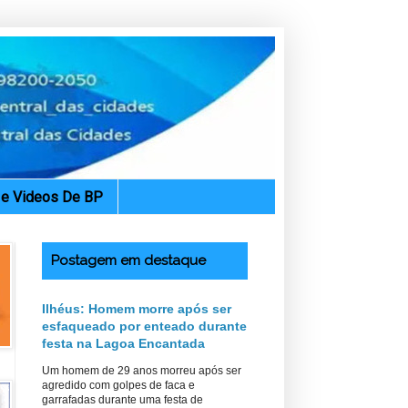
. e Videos De BP
Postagem em destaque
Ilhéus: Homem morre após ser
esfaqueado por enteado durante
festa na Lagoa Encantada
Um homem de 29 anos morreu após ser
agredido com golpes de faca e
garrafadas durante uma festa de