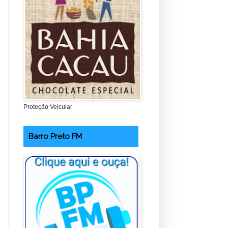
Proteção Veicular
Barro Preto FM