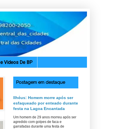
. e Videos De BP
Postagem em destaque
Ilhéus: Homem morre após ser
esfaqueado por enteado durante
festa na Lagoa Encantada
Um homem de 29 anos morreu após ser
agredido com golpes de faca e
garrafadas durante uma festa de