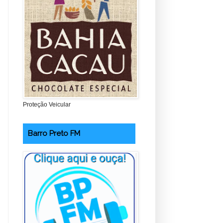
Proteção Veicular
Barro Preto FM