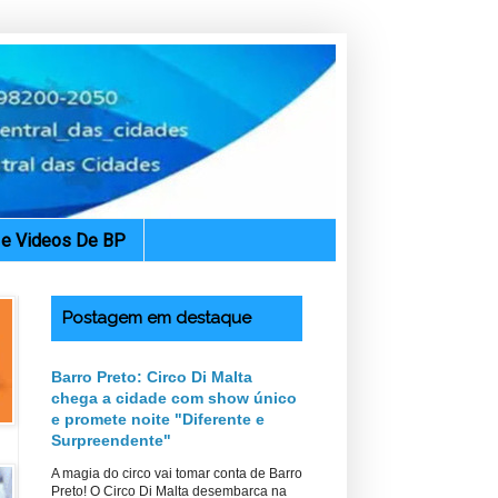
. e Videos De BP
Postagem em destaque
Barro Preto: Circo Di Malta
chega a cidade com show único
e promete noite "Diferente e
Surpreendente"
A magia do circo vai tomar conta de Barro
Preto! O Circo Di Malta desembarca na