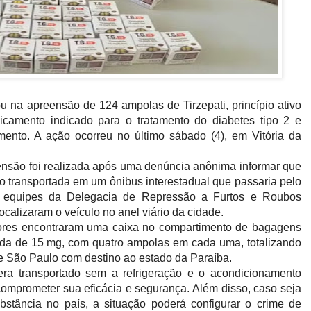
ou na apreensão de 124 ampolas de Tirzepati, princípio ativo
camento indicado para o tratamento do diabetes tipo 2 e
ento. A ação ocorreu no último sábado (4), em Vitória da
eensão foi realizada após uma denúncia anônima informar que
o transportada em um ônibus interestadual que passaria pelo
es, equipes da Delegacia de Repressão a Furtos e Roubos
calizaram o veículo no anel viário da cidade.
adores encontraram uma caixa no compartimento de bagagens
da de 15 mg, com quatro ampolas em cada uma, totalizando
e São Paulo com destino ao estado da Paraíba.
ra transportado sem a refrigeração e o acondicionamento
 comprometer sua eficácia e segurança. Além disso, caso seja
ubstância no país, a situação poderá configurar o crime de